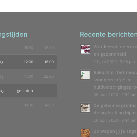
gstijden
Recente berichte
Wat kersen doen vo
08:30
18:00
en gezondheid
21 juni 2020 - 5:26 pm
ag
12:00
16:00
Bakuchiol: het nie
ag
17:30
22:30
‘wonderstofje’ in
huidverzorgingspr
ag
gesloten
30 april 2020 - 2:59 pm
08:30
14:00
De geheime produc
de praktijk nu bij jo
20 april 2020 - 3:44 pm
Zo wapen jij je teg