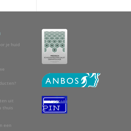
n
or je huid
uwe
oducten?
ten uit
u thuis
en een