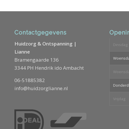
Contactgegevens
Openin
Huidzorg & Ontspanning |
Dinsdag
Lianne
Woensd
Bramengaarde 136
3344 PH Hendrik ido Ambacht
Woensd
06-51885382
Donderd
info@huidzorglianne.nl
Vrijdag