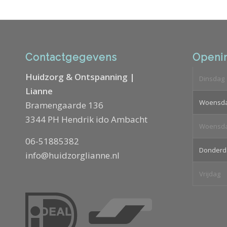
Contactgegevens
Openin
Huidzorg & Ontspanning |
Dinsdag
Lianne
Woensd
Bramengaarde 136
3344 PH Hendrik ido Ambacht
Woensd
06-51885382
Donderd
info@huidzorglianne.nl
Vrijdag