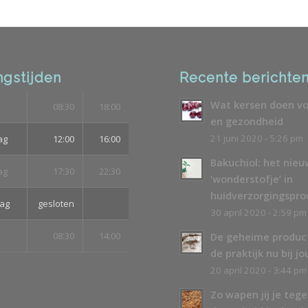
gstijden
Recente berichte
Wat kersen doen vo
08:30
18:00
en gezondheid
21 juni 2020 - 5:26 pm
ag
12:00
16:00
Bakuchiol: het nie
ag
17:30
22:30
‘wonderstofje’ in
huidverzorgingspr
ag
gesloten
30 april 2020 - 2:59 pm
08:30
14:00
De geheime produc
de praktijk nu bij jo
20 april 2020 - 3:44 pm
Zo wapen jij je teg