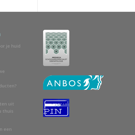
n
or je huid
uwe
oducten?
ten uit
u thuis
en een