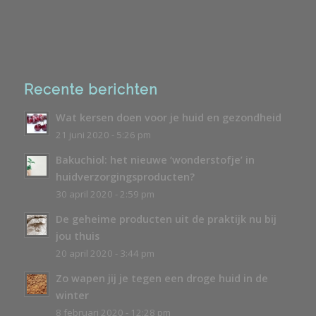
Recente berichten
Wat kersen doen voor je huid en gezondheid
21 juni 2020 - 5:26 pm
Bakuchiol: het nieuwe ‘wonderstofje’ in
huidverzorgingsproducten?
30 april 2020 - 2:59 pm
De geheime producten uit de praktijk nu bij
jou thuis
20 april 2020 - 3:44 pm
Zo wapen jij je tegen een droge huid in de
winter
8 februari 2020 - 12:28 pm