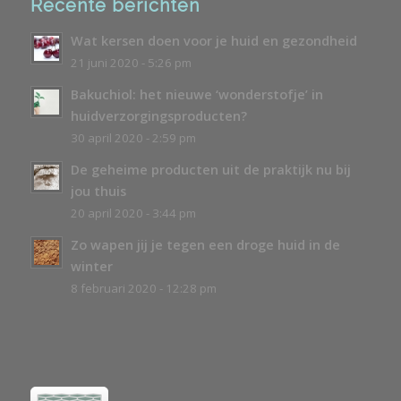
Recente berichten
Wat kersen doen voor je huid en gezondheid
21 juni 2020 - 5:26 pm
Bakuchiol: het nieuwe ‘wonderstofje’ in
huidverzorgingsproducten?
30 april 2020 - 2:59 pm
De geheime producten uit de praktijk nu bij
jou thuis
20 april 2020 - 3:44 pm
Zo wapen jij je tegen een droge huid in de
winter
8 februari 2020 - 12:28 pm