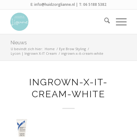
E:
info@huidzorglianne.nl
| T:
06 5188 5382
Nieuws
U bevindt zich hier:
Home
/
Eye Brow Styling
/
Lycon | Ingrown X-IT Cream
/
ingrown-x-it-cream-white
INGROWN-X-IT-
CREAM-WHITE