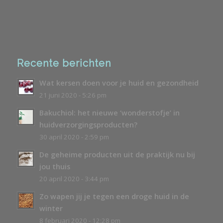
Recente berichten
Wat kersen doen voor je huid en gezondheid
21 juni 2020 - 5:26 pm
Bakuchiol: het nieuwe ‘wonderstofje’ in
huidverzorgingsproducten?
30 april 2020 - 2:59 pm
De geheime producten uit de praktijk nu bij
jou thuis
20 april 2020 - 3:44 pm
Zo wapen jij je tegen een droge huid in de
winter
8 februari 2020 - 12:28 pm