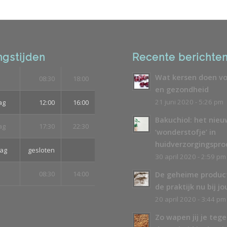
gstijden
Recente berichte
Wat kersen doen vo
08:30
18:00
en gezondheid
21 juni 2020 - 5:26 pm
ag
12:00
16:00
Bakuchiol: het nie
ag
17:30
22:30
‘wonderstofje’ in
huidverzorgingspr
ag
gesloten
30 april 2020 - 2:59 pm
08:30
14:00
De geheime produc
de praktijk nu bij jo
20 april 2020 - 3:44 pm
Zo wapen jij je teg