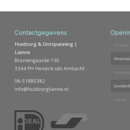
Contactgegevens
Openin
Huidzorg & Ontspanning |
Dinsdag
Lianne
Woensd
Bramengaarde 136
3344 PH Hendrik ido Ambacht
Woensd
06-51885382
Donderd
info@huidzorglianne.nl
Vrijdag