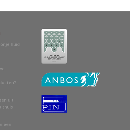
n
or je huid
uwe
oducten?
ten uit
u thuis
en een