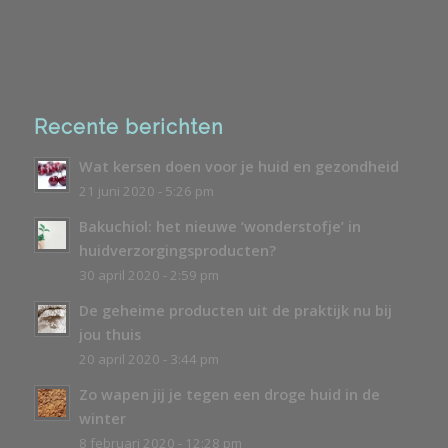
Recente berichten
Wat kersen doen voor je huid en gezondheid
21 juni 2020 - 5:26 pm
Bakuchiol: het nieuwe ‘wonderstofje’ in
huidverzorgingsproducten?
30 april 2020 - 2:59 pm
De geheime producten uit de praktijk nu bij
jou thuis
20 april 2020 - 3:44 pm
Zo wapen jij je tegen een droge huid in de
winter
8 februari 2020 - 12:28 pm