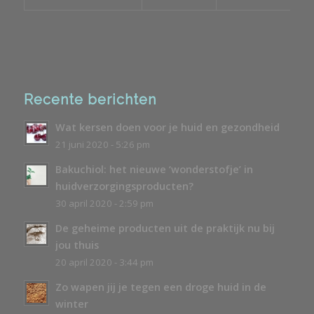
Recente berichten
Wat kersen doen voor je huid en gezondheid
21 juni 2020 - 5:26 pm
Bakuchiol: het nieuwe ‘wonderstofje’ in
huidverzorgingsproducten?
30 april 2020 - 2:59 pm
De geheime producten uit de praktijk nu bij
jou thuis
20 april 2020 - 3:44 pm
Zo wapen jij je tegen een droge huid in de
winter