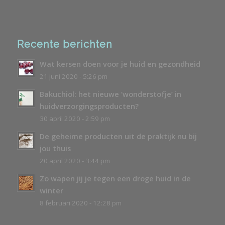
Recente berichten
Wat kersen doen voor je huid en gezondheid
21 juni 2020 - 5:26 pm
Bakuchiol: het nieuwe ‘wonderstofje’ in
huidverzorgingsproducten?
30 april 2020 - 2:59 pm
De geheime producten uit de praktijk nu bij
jou thuis
20 april 2020 - 3:44 pm
Zo wapen jij je tegen een droge huid in de
winter
8 februari 2020 - 12:28 pm