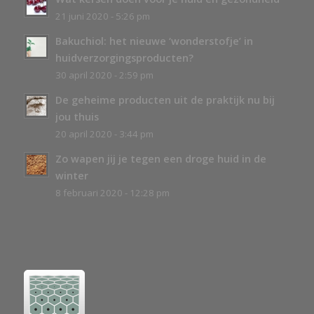
21 juni 2020 - 5:26 pm
Bakuchiol: het nieuwe ‘wonderstofje’ in
huidverzorgingsproducten?
30 april 2020 - 2:59 pm
De geheime producten uit de praktijk nu bij
jou thuis
20 april 2020 - 3:44 pm
Zo wapen jij je tegen een droge huid in de
winter
8 februari 2020 - 12:28 pm