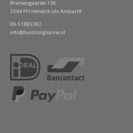
Bramengaarde 136
3344 PH Hendrik ido Ambacht
06-51885382
info@huidzorglianne.nl