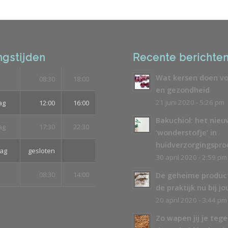
gstijden
Recente berichte
Wat kersen doen vo
08:30
18:00
en gezondheid
21 juni 2020 - 5:26 pm
ag
12:00
16:00
Bakuchiol: het nie
ag
17:30
22:30
‘wonderstofje’ in
huidverzorgingspr
ag
gesloten
30 april 2020 - 2:59 pm
08:30
14:00
De geheime produc
de praktijk nu bij jo
20 april 2020 - 3:44 pm
Zo wapen jij je teg