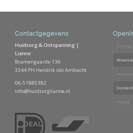
Contactgegevens
Openin
Huidzorg & Ontspanning |
Dinsdag
Lianne
Woensd
Bramengaarde 136
3344 PH Hendrik ido Ambacht
Woensd
06-51885382
Donderd
info@huidzorglianne.nl
Vrijdag