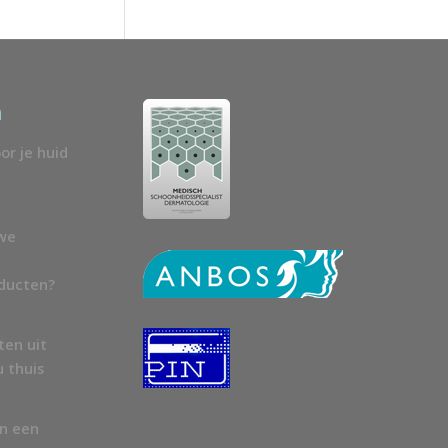
n
or je huid
uwe
oducten?
ten uit
u thuis
en een