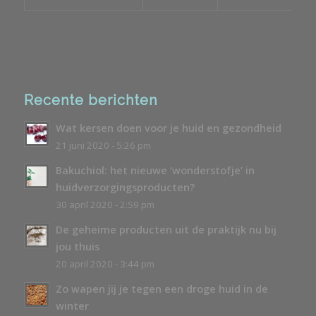
Recente berichten
Wat kersen doen voor je huid en gezondheid
21 juni 2020 - 5:26 pm
Bakuchiol: het nieuwe ‘wonderstofje’ in
huidverzorgingsproducten?
30 april 2020 - 2:59 pm
De geheime producten uit de praktijk nu bij
jou thuis
20 april 2020 - 3:44 pm
Zo wapen jij je tegen een droge huid in de
winter