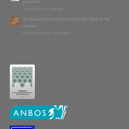
jou thuis
20 april 2020 - 3:44 pm
Zo wapen jij je tegen een droge huid in de
winter
8 februari 2020 - 12:28 pm