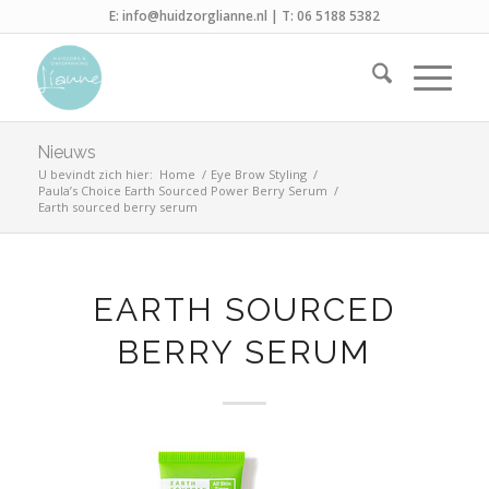
E:
info@huidzorglianne.nl
| T:
06 5188 5382
Nieuws
U bevindt zich hier:
Home
/
Eye Brow Styling
/
Paula’s Choice Earth Sourced Power Berry Serum
/
Earth sourced berry serum
EARTH SOURCED
BERRY SERUM