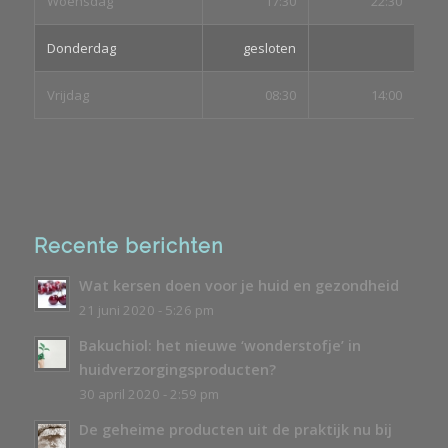
Woensdag
17:30
22:30
Donderdag
gesloten
Vrijdag
08:30
14:00
Recente berichten
Wat kersen doen voor je huid en gezondheid
21 juni 2020 - 5:26 pm
Bakuchiol: het nieuwe ‘wonderstofje’ in
huidverzorgingsproducten?
30 april 2020 - 2:59 pm
De geheime producten uit de praktijk nu bij