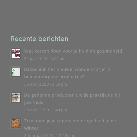
Recente berichten
Wat kersen doen voor je huid en gezondheid
21 juni 2020 - 5:26 pm
Bakuchiol: het nieuwe ‘wonderstofje’ in
huidverzorgingsproducten?
30 april 2020 - 2:59 pm
De geheime producten uit de praktijk nu bij
jou thuis
20 april 2020 - 3:44 pm
Zo wapen jij je tegen een droge huid in de
winter
8 februari 2020 - 12:28 pm