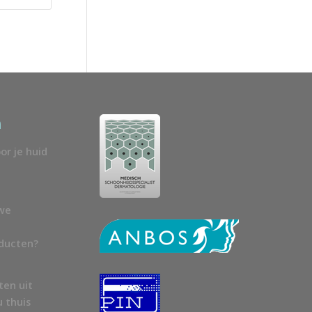
n
or je huid
uwe
oducten?
ten uit
u thuis