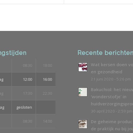
gstijden
Recente berichte
Wat kersen doen vo
08:30
18:00
en gezondheid
21 juni 2020 - 5:26 pm
ag
12:00
16:00
Bakuchiol: het nie
ag
17:30
22:30
‘wonderstofje’ in
huidverzorgingspr
ag
gesloten
30 april 2020 - 2:59 pm
08:30
14:00
De geheime produc
de praktijk nu bij jo