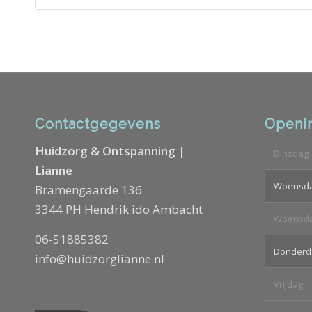
Contactgegevens
Openin
Huidzorg & Ontspanning |
Dinsdag
Lianne
Woensd
Bramengaarde 136
3344 PH Hendrik ido Ambacht
Woensd
06-51885382
Donderd
info@huidzorglianne.nl
Vrijdag