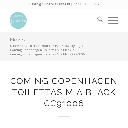
E:
info@huidzorglianne.nl
| T:
06 5188 5382
Nieuws
U bevindt zich hier:
Home
/
Eye Brow Styling
/
Coming Copenhagen Toilettas Mia Black
/
Coming Copenhagen Toilettas Mia Black CC91006
COMING COPENHAGEN
TOILETTAS MIA BLACK
CC91006