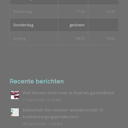
Woensdag
17:30
22:30
Donderdag
gesloten
Vrijdag
08:30
14:00
Recente berichten
Wat kersen doen voor je huid en gezondheid
21 juni 2020 - 5:26 pm
Bakuchiol: het nieuwe ‘wonderstofje’ in
huidverzorgingsproducten?
30 april 2020 - 2:59 pm