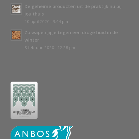
De geheime producten uit de praktijk nu bij
jou thuis
20 april 2020 - 3:44 pm
Zo wapen jij je tegen een droge huid in de
winter
8 februari 2020 - 12:28 pm