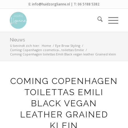
E:
info@huidzorglianne.nl
| T:
06 5188 5382
Nieuws
U bevindt zich hier:
Home
/
Eye Brow Styling
/
Coming Copenhagen cosmetica-, toilettas Emilie
/
Coming Copenhagen toilettas Emili Black vegan leather Grained klein
COMING COPENHAGEN
TOILETTAS EMILI
BLACK VEGAN
LEATHER GRAINED
KLEIN