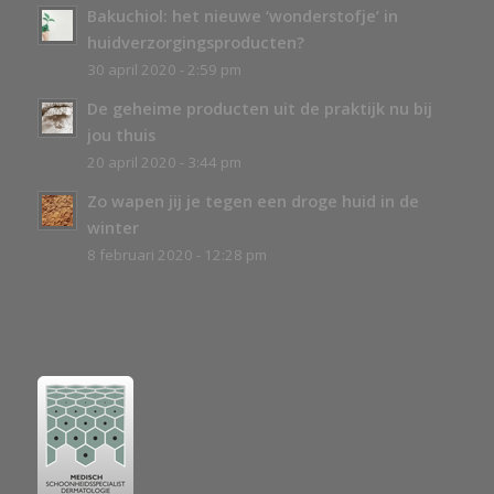
Bakuchiol: het nieuwe ‘wonderstofje’ in
huidverzorgingsproducten?
30 april 2020 - 2:59 pm
De geheime producten uit de praktijk nu bij
jou thuis
20 april 2020 - 3:44 pm
Zo wapen jij je tegen een droge huid in de
winter
8 februari 2020 - 12:28 pm