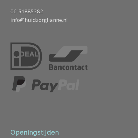
06-51885382
info@huidzorglianne.nl
Openingstijden