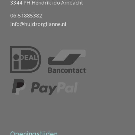
3344 PH Hendrik ido Ambacht
06-51885382
info@huidzorglianne.nl
Openingstijden