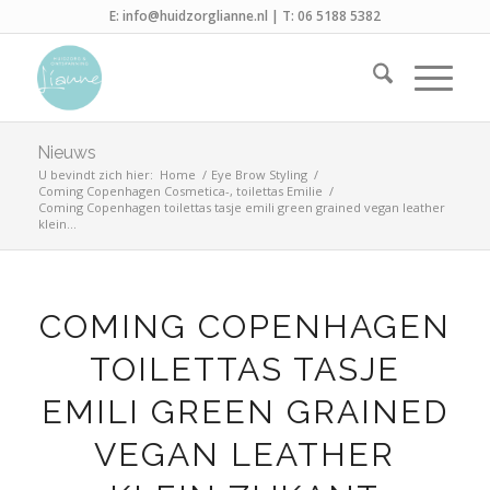
E:
info@huidzorglianne.nl
| T:
06 5188 5382
Nieuws
U bevindt zich hier:
Home
/
Eye Brow Styling
/
Coming Copenhagen Cosmetica-, toilettas Emilie
/
Coming Copenhagen toilettas tasje emili green grained vegan leather
klein...
COMING COPENHAGEN
TOILETTAS TASJE
EMILI GREEN GRAINED
VEGAN LEATHER