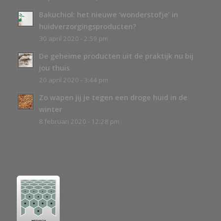
Bakuchiol: het nieuwe ‘wonderstofje’ in
huidverzorgingsproducten?
30 april 2020 - 2:59 pm
De geheime producten uit de praktijk nu bij
jou thuis
20 april 2020 - 3:44 pm
Zo wapen jij je tegen een droge huid in de
winter
8 februari 2020 - 12:28 pm