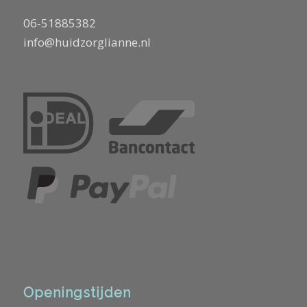
06-51885382
info@huidzorglianne.nl
Openingstijden