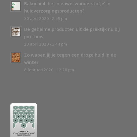
Bakuchiol: het nieuwe ‘wonderstofje’ in
huidverzorgingsproducten?
30 april 2020 - 2:59 pm
De geheime producten uit de praktijk nu bij
jou thuis
20 april 2020 - 3:44 pm
Zo wapen jij je tegen een droge huid in de
winter
8 februari 2020 - 12:28 pm