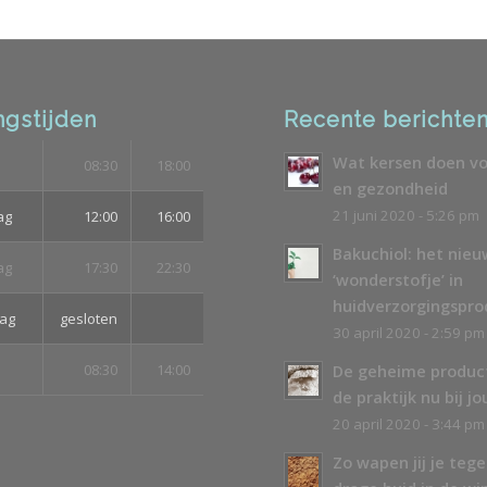
gstijden
Recente berichte
Wat kersen doen vo
08:30
18:00
en gezondheid
21 juni 2020 - 5:26 pm
ag
12:00
16:00
Bakuchiol: het nie
ag
17:30
22:30
‘wonderstofje’ in
huidverzorgingspr
ag
gesloten
30 april 2020 - 2:59 pm
08:30
14:00
De geheime produc
de praktijk nu bij jo
20 april 2020 - 3:44 pm
Zo wapen jij je teg