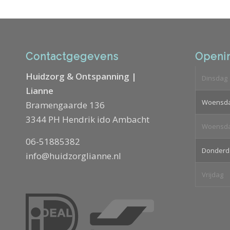
Contactgegevens
Openin
Huidzorg & Ontspanning |
Dinsdag
Lianne
Woensd
Bramengaarde 136
3344 PH Hendrik ido Ambacht
Woensd
06-51885382
Donderd
info@huidzorglianne.nl
Vrijdag