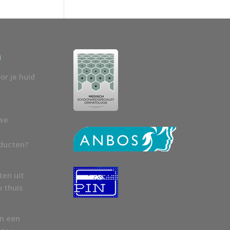
n
or je huid
uwe
oducten?
ten uit
u thuis
en een