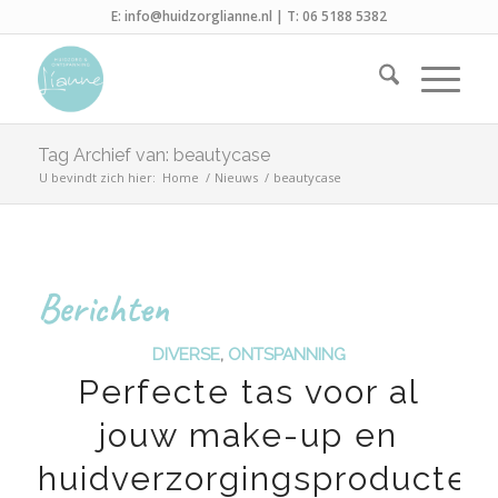
E:
info@huidzorglianne.nl
| T:
06 5188 5382
Tag Archief van: beautycase
U bevindt zich hier:
Home
/
Nieuws
/
beautycase
Berichten
DIVERSE
,
ONTSPANNING
Perfecte tas voor al
jouw make-up en
huidverzorgingsproducten