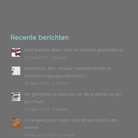
Recente berichten
Wat kersen doen voor je huid en gezondheid
21 juni 2020 - 5:26 pm
Bakuchiol: het nieuwe ‘wonderstofje’ in
huidverzorgingsproducten?
30 april 2020 - 2:59 pm
De geheime producten uit de praktijk nu bij
jou thuis
20 april 2020 - 3:44 pm
Zo wapen jij je tegen een droge huid in de
winter
8 februari 2020 - 12:28 pm