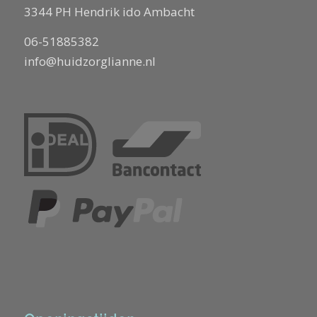
3344 PH Hendrik ido Ambacht
06-51885382
info@huidzorglianne.nl