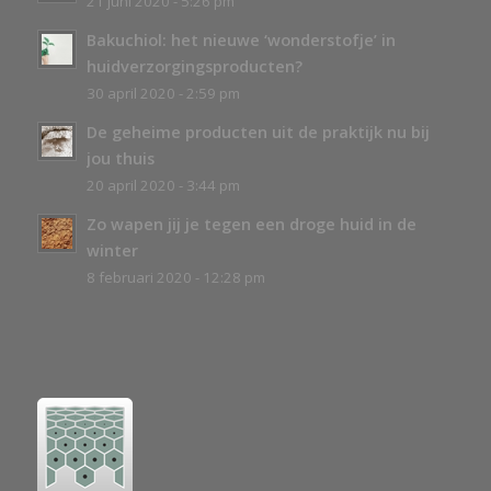
21 juni 2020 - 5:26 pm
Bakuchiol: het nieuwe ‘wonderstofje’ in
huidverzorgingsproducten?
30 april 2020 - 2:59 pm
De geheime producten uit de praktijk nu bij
jou thuis
20 april 2020 - 3:44 pm
Zo wapen jij je tegen een droge huid in de
winter
8 februari 2020 - 12:28 pm