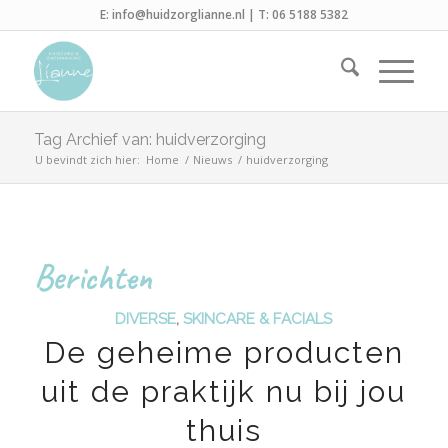
E:
info@huidzorglianne.nl
| T:
06 5188 5382
Tag Archief van: huidverzorging
U bevindt zich hier:
Home
/
Nieuws
/
huidverzorging
Berichten
DIVERSE
,
SKINCARE & FACIALS
De geheime producten
uit de praktijk nu bij jou
thuis