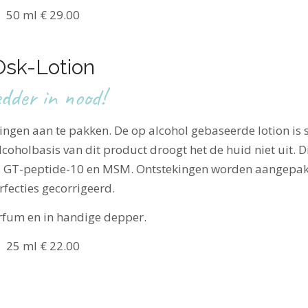
50 ml € 29.00
Osk-Lotion
dder in nood!
ngen aan te pakken. De op alcohol gebaseerde lotion is 
oholbasis van dit product droogt het de huid niet uit. D
yl, GT-peptide-10 en MSM. Ontstekingen worden aangepak
fecties gecorrigeerd.
arfum en in handige depper.
25 ml € 22.00