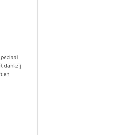
speciaal
it dankzij
t en