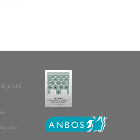
n
or je huid
uwe
oducten?