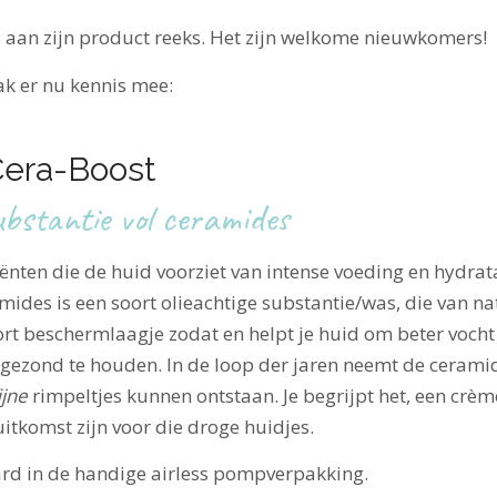
 aan zijn product reeks. Het zijn welkome nieuwkomers!
k er nu kennis mee:
era-Boost
ubstantie vol ceramides
nten die de huid voorziet van intense voeding en hydratat
ides is een soort olieachtige substantie/was, die van nat
t beschermlaagje zodat en helpt je huid om beter vocht 
 gezond te houden. In de loop der jaren neemt de ceramid
ijne
rimpeltjes kunnen ontstaan. Je begrijpt het, een crèm
itkomst zijn voor die droge huidjes.
ard in de handige airless pompverpakking.