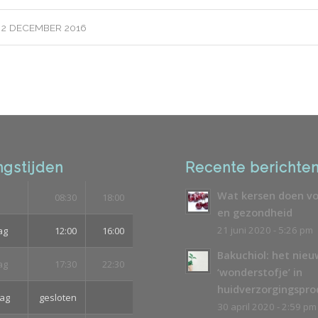
2 DECEMBER 2016
gstijden
Recente berichte
Wat kersen doen vo
08:30
18:00
en gezondheid
21 juni 2020 - 5:26 pm
ag
12:00
16:00
Bakuchiol: het nie
ag
17:30
22:30
‘wonderstofje’ in
huidverzorgingspr
ag
gesloten
30 april 2020 - 2:59 pm