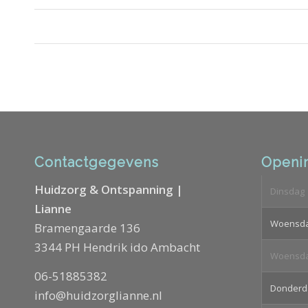
Contactgegevens
Openin
Huidzorg & Ontspanning |
Dinsdag
Lianne
Woensd
Bramengaarde 136
3344 PH Hendrik ido Ambacht
Woensd
06-51885382
Donderd
info@huidzorglianne.nl