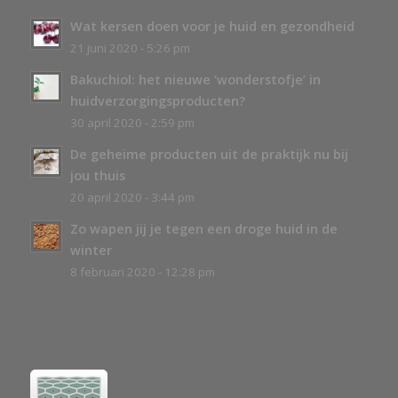
Wat kersen doen voor je huid en gezondheid
21 juni 2020 - 5:26 pm
Bakuchiol: het nieuwe ‘wonderstofje’ in
huidverzorgingsproducten?
30 april 2020 - 2:59 pm
De geheime producten uit de praktijk nu bij
jou thuis
20 april 2020 - 3:44 pm
Zo wapen jij je tegen een droge huid in de
winter
8 februari 2020 - 12:28 pm