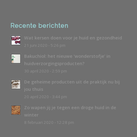
Recente berichten
Wat kersen doen voor je huid en gezondheid
21 juni 2020 - 5:26 pm
Bakuchiol: het nieuwe ‘wonderstofje’ in
huidverzorgingsproducten?
30 april 2020 - 2:59 pm
De geheime producten uit de praktijk nu bij
jou thuis
20 april 2020 - 3:44 pm
Zo wapen jij je tegen een droge huid in de
winter
8 februari 2020 - 12:28 pm