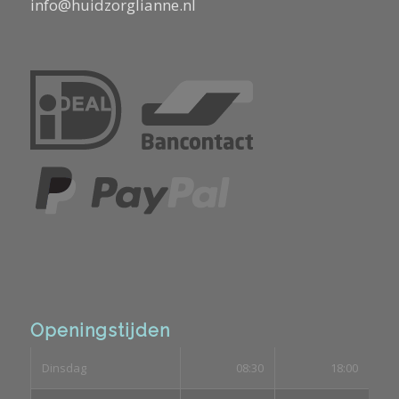
info@huidzorglianne.nl
Openingstijden
Dinsdag
08:30
18:00