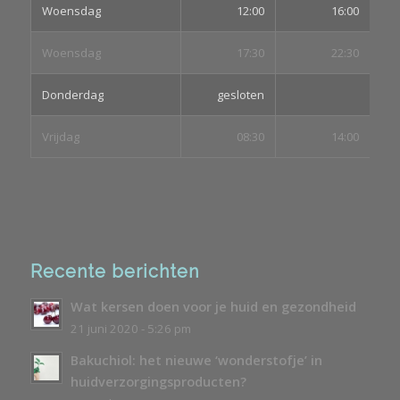
Woensdag
12:00
16:00
Woensdag
17:30
22:30
Donderdag
gesloten
Vrijdag
08:30
14:00
Recente berichten
Wat kersen doen voor je huid en gezondheid
21 juni 2020 - 5:26 pm
Bakuchiol: het nieuwe ‘wonderstofje’ in
huidverzorgingsproducten?