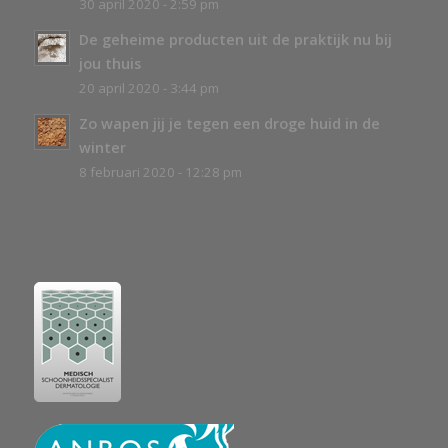
30 april 2020 - 2:59 pm
De geheime producten uit de praktijk nu bij
jou thuis
20 april 2020 - 3:44 pm
Zo wapen jij je tegen een droge huid in de
winter
8 februari 2020 - 12:28 pm