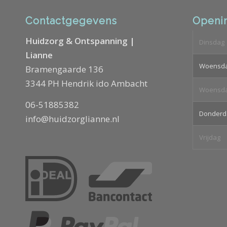
Contactgegevens
Openin
Huidzorg & Ontspanning |
Dinsdag
Lianne
Woensd
Bramengaarde 136
3344 PH Hendrik ido Ambacht
Woensd
06-51885382
Donderd
info@huidzorglianne.nl
Vrijdag