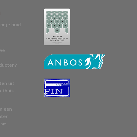
n
or je huid
uwe
oducten?
ten uit
u thuis
en een
nter
8 pm