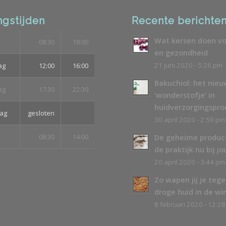
gstijden
Recente berichte
Wat kersen doen vo
08:30
18:00
en gezondheid
21 juni 2020 - 5:26 pm
ag
12:00
16:00
Bakuchiol: het nie
ag
17:30
22:30
‘wonderstofje’ in
huidverzorgingspr
ag
gesloten
30 april 2020 - 2:59 pm
08:30
14:00
De geheime produc
de praktijk nu bij jo
20 april 2020 - 3:44 pm
Zo wapen jij je teg
droge huid in de wi
8 februari 2020 - 12:2