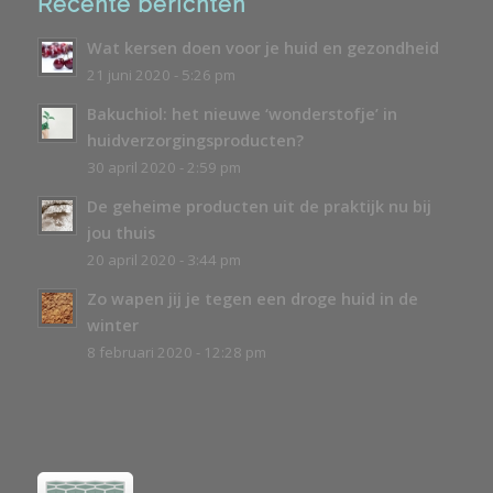
Recente berichten
Wat kersen doen voor je huid en gezondheid
21 juni 2020 - 5:26 pm
Bakuchiol: het nieuwe ‘wonderstofje’ in
huidverzorgingsproducten?
30 april 2020 - 2:59 pm
De geheime producten uit de praktijk nu bij
jou thuis
20 april 2020 - 3:44 pm
Zo wapen jij je tegen een droge huid in de
winter
8 februari 2020 - 12:28 pm