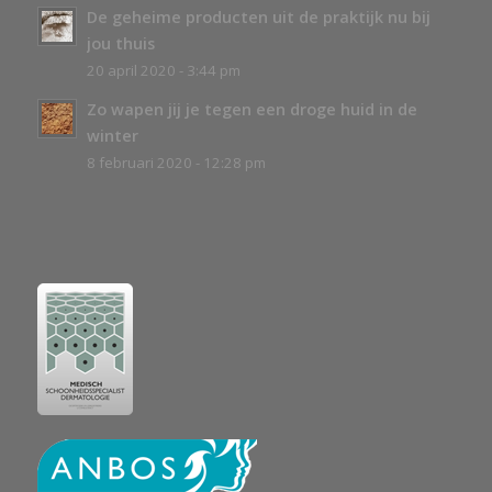
De geheime producten uit de praktijk nu bij
jou thuis
20 april 2020 - 3:44 pm
Zo wapen jij je tegen een droge huid in de
winter
8 februari 2020 - 12:28 pm