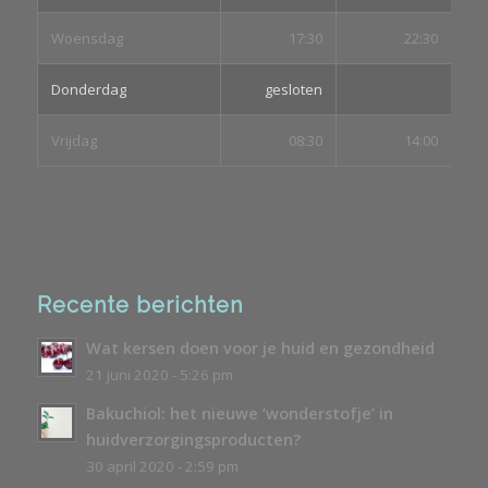
Woensdag
17:30
22:30
Donderdag
gesloten
Vrijdag
08:30
14:00
Recente berichten
Wat kersen doen voor je huid en gezondheid
21 juni 2020 - 5:26 pm
Bakuchiol: het nieuwe ‘wonderstofje’ in
huidverzorgingsproducten?
30 april 2020 - 2:59 pm