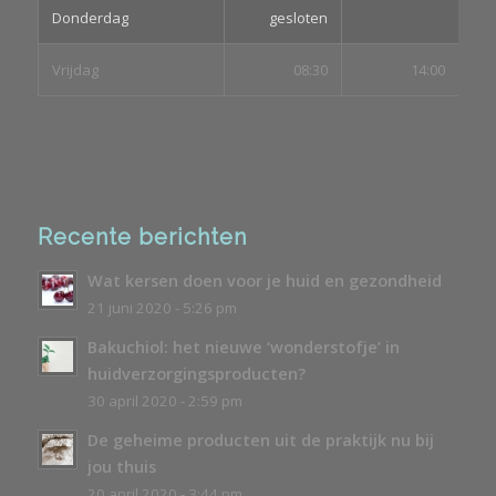
Donderdag
gesloten
Vrijdag
08:30
14:00
Recente berichten
Wat kersen doen voor je huid en gezondheid
21 juni 2020 - 5:26 pm
Bakuchiol: het nieuwe ‘wonderstofje’ in
huidverzorgingsproducten?
30 april 2020 - 2:59 pm
De geheime producten uit de praktijk nu bij
jou thuis
20 april 2020 - 3:44 pm