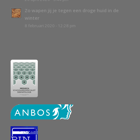
Zo wapen jij je tegen een droge huid in de
winter
8 februari 2020 - 12:28 pm