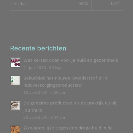
Vrijdag
08:30
14:00
Recente berichten
Wat kersen doen voor je huid en gezondheid
21 juni 2020 - 5:26 pm
Bakuchiol: het nieuwe ‘wonderstofje’ in
huidverzorgingsproducten?
30 april 2020 - 2:59 pm
De geheime producten uit de praktijk nu bij
jou thuis
20 april 2020 - 3:44 pm
Zo wapen jij je tegen een droge huid in de