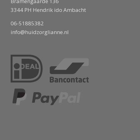
Bramengaarde 136
3344 PH Hendrik ido Ambacht
06-51885382
info@huidzorglianne.nl