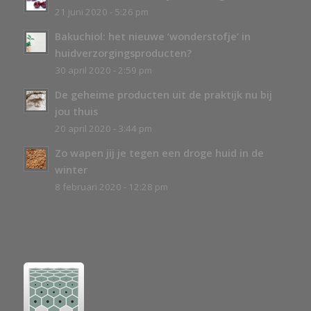
21 juni 2020 - 5:26 pm
Bakuchiol: het nieuwe ‘wonderstofje’ in
huidverzorgingsproducten?
30 april 2020 - 2:59 pm
De geheime producten uit de praktijk nu bij
jou thuis
20 april 2020 - 3:44 pm
Zo wapen jij je tegen een droge huid in de
winter
8 februari 2020 - 12:28 pm