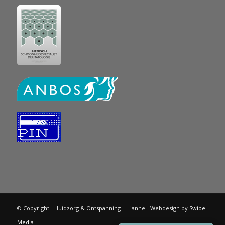
© Copyright - Huidzorg & Ontspanning | Lianne - Webdesign by
Swipe
Media