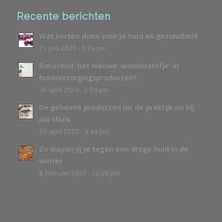
Recente berichten
Wat kersen doen voor je huid en gezondheid
21 juni 2020 - 5:26 pm
Bakuchiol: het nieuwe ‘wonderstofje’ in
huidverzorgingsproducten?
30 april 2020 - 2:59 pm
De geheime producten uit de praktijk nu bij
jou thuis
20 april 2020 - 3:44 pm
Zo wapen jij je tegen een droge huid in de
winter
8 februari 2020 - 12:28 pm