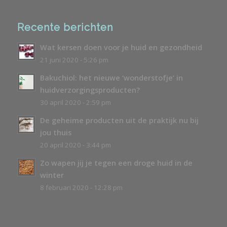
Recente berichten
Wat kersen doen voor je huid en gezondheid
21 juni 2020 - 5:26 pm
Bakuchiol: het nieuwe ‘wonderstofje’ in
huidverzorgingsproducten?
30 april 2020 - 2:59 pm
De geheime producten uit de praktijk nu bij
jou thuis
20 april 2020 - 3:44 pm
Zo wapen jij je tegen een droge huid in de
winter
8 februari 2020 - 12:28 pm