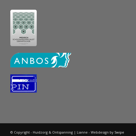
© Copyright - Huidzorg & Ontspanning | Lianne - Webdesign by
Swipe