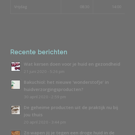
Vrijdag
08:30
14:00
Recente berichten
Wat kersen doen voor je huid en gezondheid
21 juni 2020 - 5:26 pm
Bakuchiol: het nieuwe ‘wonderstofje’ in
huidverzorgingsproducten?
30 april 2020 - 2:59 pm
De geheime producten uit de praktijk nu bij
jou thuis
20 april 2020 - 3:44 pm
Zo wapen jij je tegen een droge huid in de