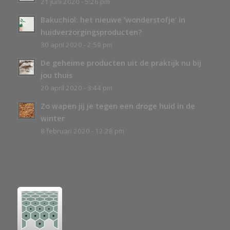
21 juni 2020 - 5:26 pm
Bakuchiol: het nieuwe ‘wonderstofje’ in
huidverzorgingsproducten?
30 april 2020 - 2:59 pm
De geheime producten uit de praktijk nu bij
jou thuis
20 april 2020 - 3:44 pm
Zo wapen jij je tegen een droge huid in de
winter
8 februari 2020 - 12:28 pm