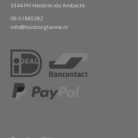
3344 PH Hendrik ido Ambacht
06-51885382
info@huidzorglianne.nl