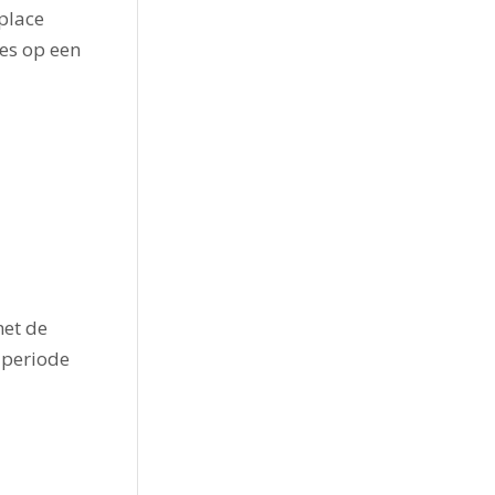
 place
es op een
met de
 periode