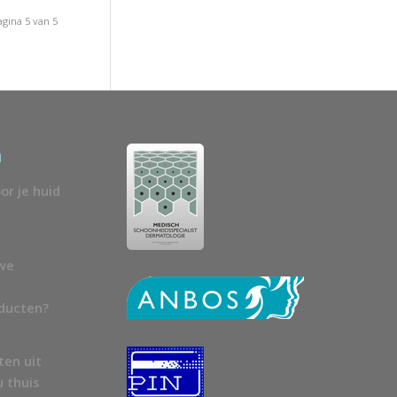
agina 5 van 5
n
or je huid
uwe
oducten?
ten uit
u thuis