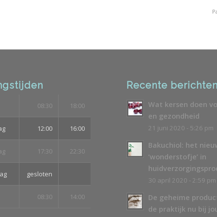
P
gstijden
Recente berichte
Wat kersen doen vo
08:30
18:00
en gezondheid
21 juni 2020 - 5:26 pm
ag
12:00
16:00
Bakuchiol: het nie
ag
17:30
22:30
‘wonderstofje’ in
huidverzorgingspr
ag
gesloten
30 april 2020 - 2:59 pm
08:30
14:00
De geheime produc
de praktijk nu bij jo