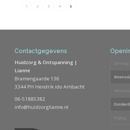
1
2
3
4
5
Contactgegevens
Openin
Huidzorg & Ontspanning |
Dinsdag
Lianne
Woensd
Bramengaarde 136
3344 PH Hendrik ido Ambacht
Woensd
06-51885382
Donderd
info@huidzorglianne.nl
Vrijdag