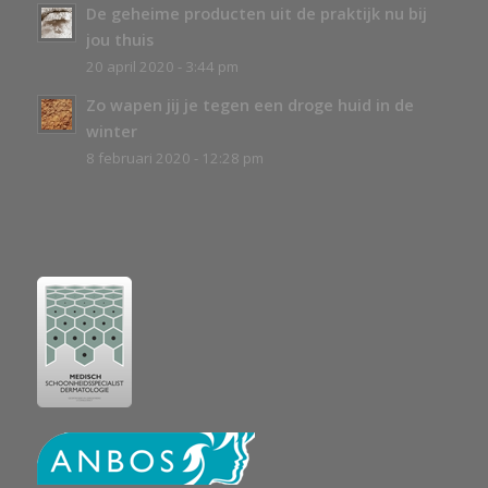
De geheime producten uit de praktijk nu bij
jou thuis
20 april 2020 - 3:44 pm
Zo wapen jij je tegen een droge huid in de
winter
8 februari 2020 - 12:28 pm