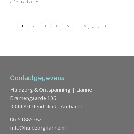
2 februari 2018
1
2
3
4
5
Pagina 1 van 5
Contactgegevens
Huidzorg & Ontspanning | Lianne
Bramengaarde 136
3344 PH Hendrik ido Ambacht
06-51885382
info@huidzorglianne.nl