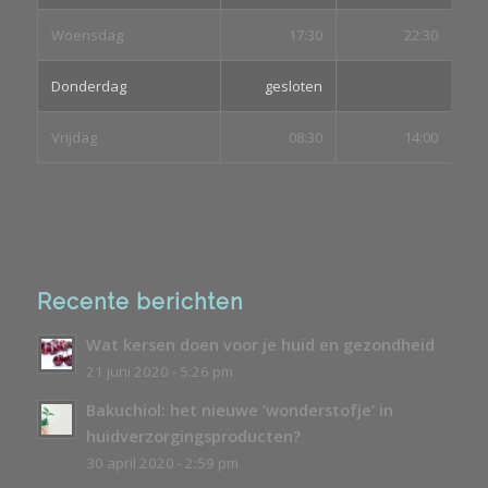
Woensdag
17:30
22:30
Donderdag
gesloten
Vrijdag
08:30
14:00
Recente berichten
Wat kersen doen voor je huid en gezondheid
21 juni 2020 - 5:26 pm
Bakuchiol: het nieuwe ‘wonderstofje’ in
huidverzorgingsproducten?
30 april 2020 - 2:59 pm