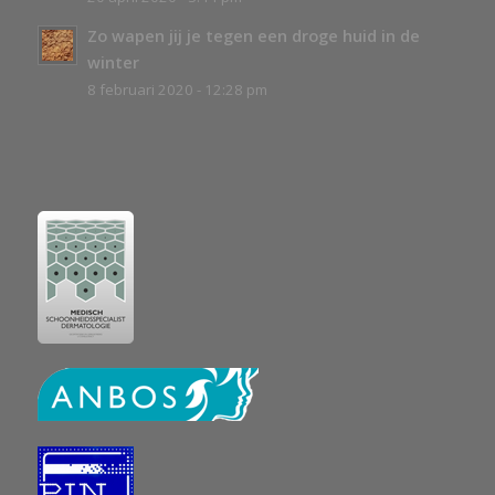
Zo wapen jij je tegen een droge huid in de
winter
8 februari 2020 - 12:28 pm