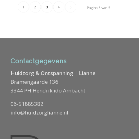
1
2
3
4
5
Pagina 3 van 5
Contactgegevens
Huidzorg & Ontspanning | Lianne
Bramengaarde 136
3344 PH Hendrik ido Ambacht
06-51885382
info@huidzorglianne.nl