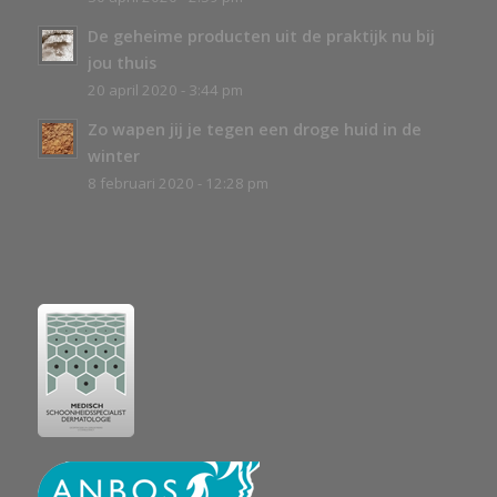
De geheime producten uit de praktijk nu bij
jou thuis
20 april 2020 - 3:44 pm
Zo wapen jij je tegen een droge huid in de
winter
8 februari 2020 - 12:28 pm