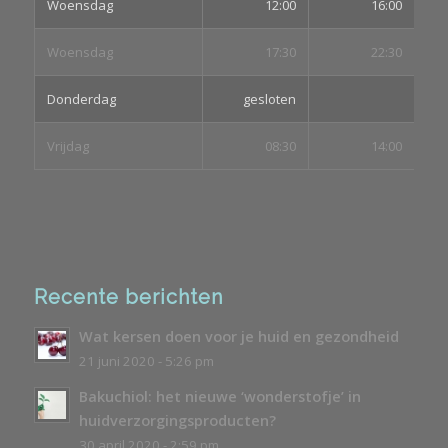
Woensdag
12:00
16:00
Woensdag
17:30
22:30
Donderdag
gesloten
Vrijdag
08:30
14:00
Recente berichten
Wat kersen doen voor je huid en gezondheid
21 juni 2020 - 5:26 pm
Bakuchiol: het nieuwe ‘wonderstofje’ in
huidverzorgingsproducten?
30 april 2020 - 2:59 pm