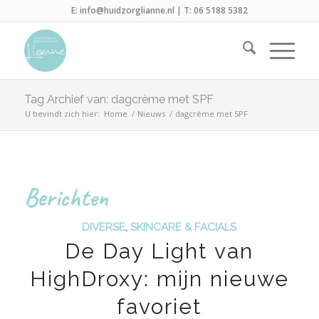
E:
info@huidzorglianne.nl
| T:
06 5188 5382
Tag Archief van: dagcrème met SPF
U bevindt zich hier:
Home
/
Nieuws
/
dagcrème met SPF
Berichten
DIVERSE
,
SKINCARE & FACIALS
De Day Light van
HighDroxy: mijn nieuwe
favoriet