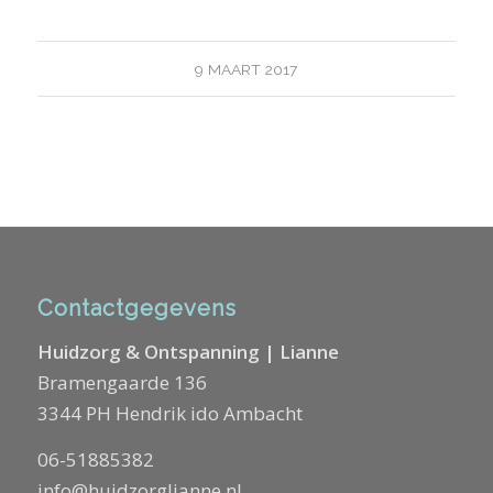
9 MAART 2017
Contactgegevens
Huidzorg & Ontspanning | Lianne
Bramengaarde 136
3344 PH Hendrik ido Ambacht
06-51885382
info@huidzorglianne.nl