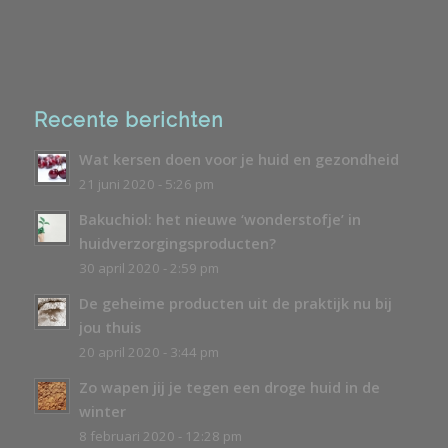
Recente berichten
Wat kersen doen voor je huid en gezondheid
21 juni 2020 - 5:26 pm
Bakuchiol: het nieuwe ‘wonderstofje’ in
huidverzorgingsproducten?
30 april 2020 - 2:59 pm
De geheime producten uit de praktijk nu bij
jou thuis
20 april 2020 - 3:44 pm
Zo wapen jij je tegen een droge huid in de
winter
8 februari 2020 - 12:28 pm